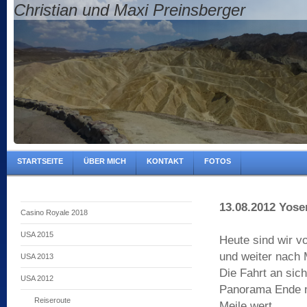
Christian und Maxi Preinsberger
STARTSEITE
ÜBER MICH
KONTAKT
FOTOS
13.08.2012 Yose
Casino Royale 2018
USA 2015
Heute sind wir v
und weiter nach
USA 2013
Die Fahrt an sich
USA 2012
Panorama Ende n
Reiseroute
Meile wert.