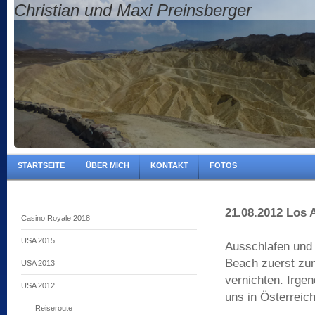
Christian und Maxi Preinsberger
STARTSEITE
ÜBER MICH
KONTAKT
FOTOS
21.08.2012 Los 
Casino Royale 2018
USA 2015
Ausschlafen und 
Beach zuerst zu
USA 2013
vernichten. Irge
USA 2012
uns in Österreic
Reiseroute