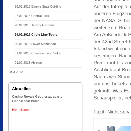
Auf der Intrepid
26.01.2013 Empire State Building
anderen Flugzeug
27.01.2013 Central Park
der NASA. Schon 
28.01.2013 Jersey Gardens
weiter zum Board
Am Außendeck Pl
29.01.2013 Circle Line Tours
der 42nd Street R
30.01.2013 Lower Manhattan
Island wohl noch
31.01.2013 Chinatown und SoHo
beseitigen. Nach
River rauf bis z
01.02.2013 Abreise
Ausblick auf Bro
USA 2012
Nach zwei Stunde
um uns Tickets f
Aktuelles
gekauft. Was Esse
Casino Royale Geburtstagsparty
Schauspieler, ne
Hier ein paar Bilder...
Hier klicken...
Fazit: Nicht so v