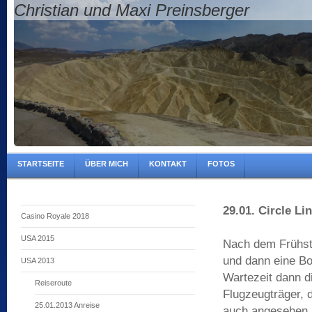
Christian und Maxi Preinsberger
STARTSEITE
ÜBER MICH
KONTAKT
FOTOS
29.01. Circle Li
Casino Royale 2018
USA 2015
Nach dem Frühstü
und dann eine Bo
USA 2013
Wartezeit dann di
Reiseroute
Flugzeugträger, 
25.01.2013 Anreise
auch angesehen h